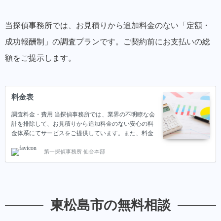
当探偵事務所では、お見積りから追加料金のない「定額・
成功報酬制」の調査プランです。ご契約前にお支払いの総
額をご提示します。
料金表
調査料金・費用 当探偵事務所では、業界の不明瞭な会
計を排除して、お見積りから追加料金のない安心の料
金体系にてサービスをご提供しています。また、料金
は業界内でもトップクラスの格安となっています。料
第一探偵事務所 仙台本部
金と併せて、当探偵事務所が格安で調査が可能な理由
をご紹介いたします。 不倫・浮気調査の料金 当探偵
事務所の調査プランでは、大きく分けて２つのプラン
「時間制」「成功報酬制」に分かれています。 時間制
のプランは、パートナーの浮気しているタイミングが
推測できる際におすすめのプランです。 一方で、成功
東松島市の無料相談
報酬制のプランでは「浮気していることは明らかでは
あるが、タイミングが分からない」もしくは「浮気し