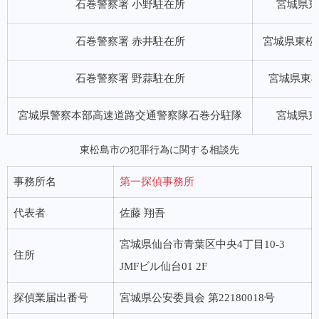
石巻警察署 小野駐在所
宮城県東
石巻警察署 赤井駐在所
宮城県東松島
石巻警察署 野蒜駐在所
宮城県東松
宮城県警察本部高速道路交通警察隊石巻分駐隊
宮城県東
東松島市の犯罪行為に関する相談先
事務所名
第一探偵事務所
代表者
佐藤 翔吾
宮城県仙台市青葉区中央4丁目10-3
住所
JMFビル仙台01 2F
探偵業届出番号
宮城県公安委員会 第22180018号