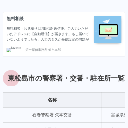
ている確証はない…
無料相談
無料相談・お見積り LINE相談 送信後、ご入力いただ
いたアドレスに【自動返信】が届きます。もし届いて
いないようでしたら、入力のミスか受信設定の問題が
考えられます。その際はお手数おかけしますが、LINE
第一探偵事務所 仙台本部
か下記アドレスまでご連絡いただけますと幸いです。
E-mail:daiichi.tantei@gmail.com プライバシーポリシー ■
個人情報の取扱いに関する条項お客様の個人情報を適
切に保護・管理する為、取扱いにつきましては細心の
注意を払っています。■ 個人情報の管理・保有プライ
東松島市の警察署・交番・駐在所一覧
バシー尊重の観点から、個人情報は保護すべき重要な
情報であると認識し、ご利用のお客様の個人情報を収
集した際には、厳…
名称
石巻警察署 矢本交番
宮城県東