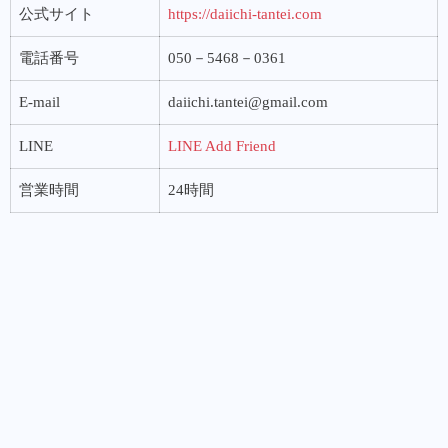
公式サイト
https://daiichi-tantei.com
電話番号
050－5468－0361
E-mail
daiichi.tantei@gmail.com
LINE
LINE Add Friend
営業時間
24時間