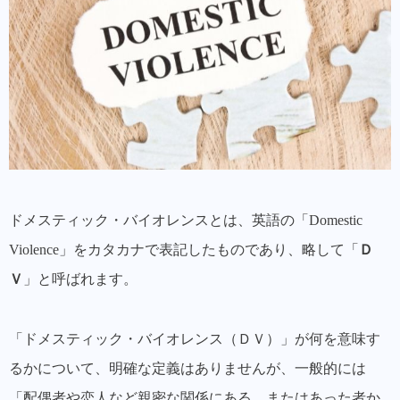
②退居命令とは？
③子への接近禁止命令とは？
④親族等への接近禁止命令とは？
⑤電話等禁止命令とは？
保護命令は「再犯」に抑止効果
保護命令申立ての流れと注意点
ドメスティック・バイオレンスとは、英語の「Domestic
投稿者プロフィール
Violence」をカタカナで表記したものであり、略して「
Ｄ
最新の投稿
Ｖ
」と呼ばれます。
「ドメスティック・バイオレンス（ＤＶ）」が何を意味す
るかについて、明確な定義はありませんが、一般的には
「
配偶者や恋人など親密な関係にある、またはあった者か