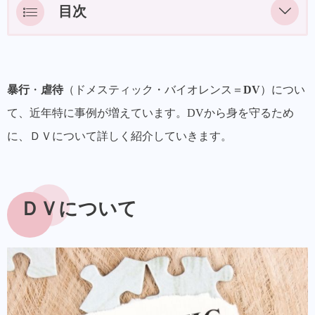
目次
ＤＶについて
ＤＶ（暴力）の形態とは？
暴行
・
虐待
（ドメスティック・バイオレンス＝
DV
）につい
身体的暴力
て、近年特に事例が増えています。DVから身を守るため
精神的暴力
に、ＤＶについて詳しく紹介していきます。
性的暴力
経済的暴力
ＤＶについて
社会的暴力
DVのサイクル
DVから身を守る5つの保護命令
①接近禁止命令とは？