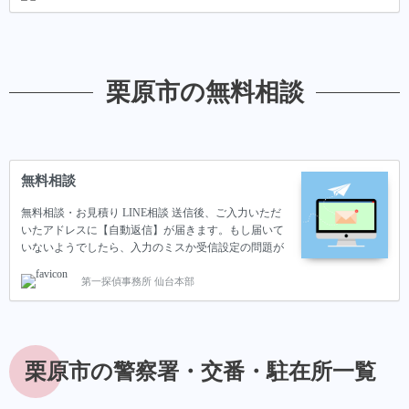
をご紹介いたします。 不倫・浮気調査の料金 当探偵
事務所の調査プランでは、大きく分けて２つのプラン
「時間制」「成功報酬制」に分かれています。 時間制
のプランは、パートナーの浮気しているタイミングが
推測できる際におすすめのプランです。 一方で、成功
栗原市の無料相談
報酬制のプランでは「浮気していることは明らかでは
あるが、タイミングが分からない」もしくは「浮気し
ている確証はない…
無料相談
無料相談・お見積り LINE相談 送信後、ご入力いただ
いたアドレスに【自動返信】が届きます。もし届いて
いないようでしたら、入力のミスか受信設定の問題が
考えられます。その際はお手数おかけしますが、LINE
第一探偵事務所 仙台本部
か下記アドレスまでご連絡いただけますと幸いです。
E-mail:daiichi.tantei@gmail.com プライバシーポリシー ■
個人情報の取扱いに関する条項お客様の個人情報を適
切に保護・管理する為、取扱いにつきましては細心の
注意を払っています。■ 個人情報の管理・保有プライ
栗原市の警察署・交番・駐在所一覧
バシー尊重の観点から、個人情報は保護すべき重要な
情報であると認識し、ご利用のお客様の個人情報を収
集した際には、厳…