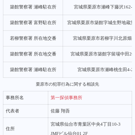
築館警察署 瀬峰駐在所
宮城県栗原市瀬峰下藤沢162-1
築館警察署 富野駐在所
宮城県栗原市築館字城生野地蔵堂3
若柳警察署 所在地交番
宮城県栗原市若柳字川北原畑4-
築館警察署 所在地交番
宮城県栗原市築館字留場中田201
築館警察署 瀬峰駐在所
宮城県栗原市瀬峰桃生田4-2
栗原市の犯罪行為に関する相談先
事務所名
第一探偵事務所
代表者
佐藤 翔吾
宮城県仙台市青葉区中央4丁目10-3
住所
JMFビル仙台01 2F