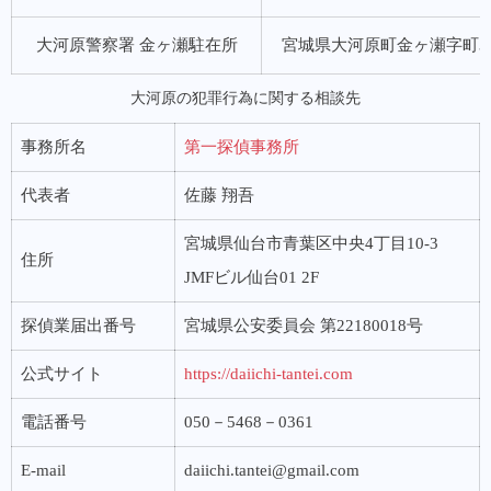
大河原警察署 金ヶ瀬駐在所
宮城県大河原町金ヶ瀬字町32
大河原の犯罪行為に関する相談先
事務所名
第一探偵事務所
代表者
佐藤 翔吾
宮城県仙台市青葉区中央4丁目10-3
住所
JMFビル仙台01 2F
探偵業届出番号
宮城県公安委員会 第22180018号
公式サイト
https://daiichi-tantei.com
電話番号
050－5468－0361
E-mail
daiichi.tantei@gmail.com