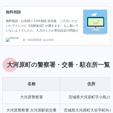
無料相談
無料相談・お見積り LINE相談 送信後、ご入力いただ
いたアドレスに【自動返信】が届きます。もし届いて
いないようでしたら、入力のミスか受信設定の問題が
考えられます。その際はお手数おかけしますが、LINE
第一探偵事務所 仙台本部
か下記アドレスまでご連絡いただけますと幸いです。
E-mail:daiichi.tantei@gmail.com プライバシーポリシー ■
個人情報の取扱いに関する条項お客様の個人情報を適
切に保護・管理する為、取扱いにつきましては細心の
注意を払っています。■ 個人情報の管理・保有プライ
大河原町の警察署・交番・駐在所一覧
バシー尊重の観点から、個人情報は保護すべき重要な
情報であると認識し、ご利用のお客様の個人情報を収
集した際には、厳…
名称
住所
大河原警察署
宮城県大河原町字小島21-
大河原警察署 大河原駅前交番
宮城県大河原町大谷字町向116