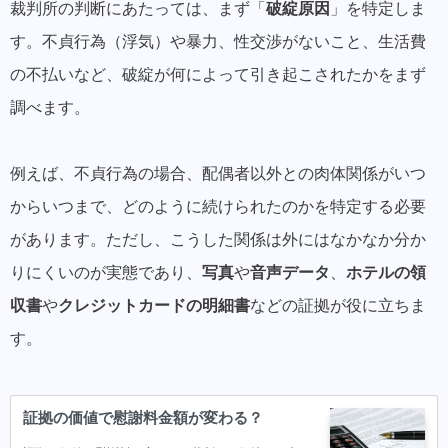
裁判所の判断にあたっては、まず「
破綻原因
」を特定しま
す。
不貞行為（浮気）や暴力、性交渉がないこと、生活費
の不払いなど、破綻が何によって引き起こされたか
をまず
調べます。
例えば、不貞行為の場合、配偶者以外との肉体関係がいつ
からいつまで、どのように続けられたのかを特定する必要
があります。ただし、こうした関係は外にはなかなか分か
りにくいのが実態であり、
写真
や
音声データ
、
ホテルの領
収書
や
クレジットカードの明細書
などの証拠が役に立ちま
す。
証拠の価値で慰謝料金額が変わる？