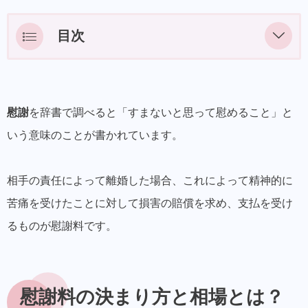
目次
慰謝料の決まり方と相場とは？
破綻要因の特定
慰謝
を辞書で調べると「すまないと思って慰めること」と
因果関係の特定
いう意味のことが書かれています。
浮気の慰謝料は不倫相手に請求できる？
不倫相手には離婚慰謝料の賠償義務はない？
相手の責任によって離婚した場合、これによって精神的に
苦痛を受けたことに対して損害の賠償を求め、支払を受け
判決までの事実経過
るものが慰謝料です。
最高裁の判断
本件の争点とは？
慰謝料には2種類が存在？
慰謝料の決まり方と相場とは？