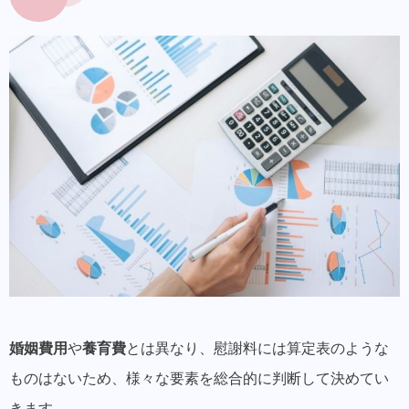
不倫相手からは不貞慰謝料のみ認められる
裁判には証拠が必要
投稿者プロフィール
最新の投稿
婚姻費用
や
養育費
とは異なり、慰謝料には算定表のような
ものはないため、様々な要素を総合的に判断して決めてい
きます。