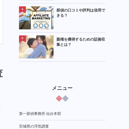
4
探偵の口コミや評判は信用で
きる？
5
親権を獲得するための証拠収
集とは？
査
メニュー
し
は
第一探偵事務所 仙台本部
宮城県の浮気調査